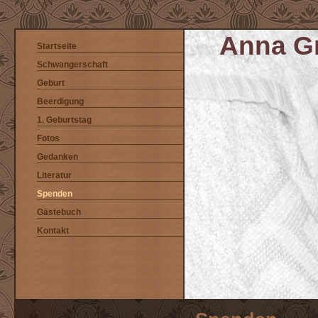
Anna Gr
Startseite
Schwangerschaft
Geburt
Beerdigung
1. Geburtstag
Fotos
Gedanken
Literatur
Spenden
Gästebuch
Kontakt