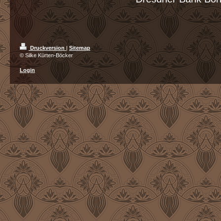
Druckversion
|
Sitemap
© Silke Kürten-Böcker
Login